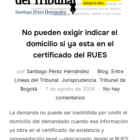
No pueden exigir indicar el
domicilio si ya esta en el
certificado del RUES
por
Santiago Pérez Hernández
Blog
,
Entre
Líneas del Tribunal
,
Jurisprudencia
,
Tribunal de
Publicado
Bogotá
7 de agosto de 2026
No hay
el
comentarios
La demanda no puede ser inadmitida por omitir el
domicilio del demandado cuando esa información
ya obra en el certificado de existencia y
representación legal —descargado desde el RUES