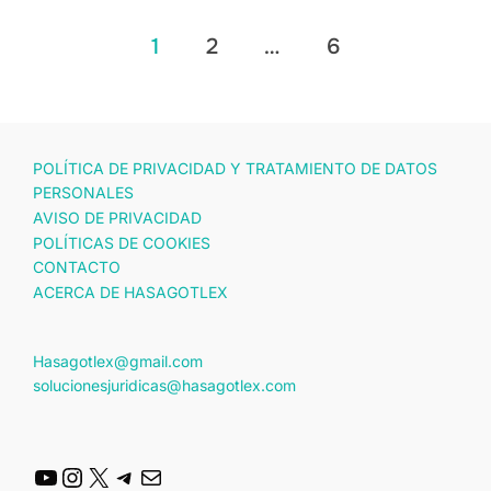
Paginación
1
2
…
6
de
entradas
POLÍTICA DE PRIVACIDAD Y TRATAMIENTO DE DATOS
PERSONALES
AVISO DE PRIVACIDAD
POLÍTICAS DE COOKIES
CONTACTO
ACERCA DE HASAGOTLEX
Hasagotlex@gmail.com
solucionesjuridicas@hasagotlex.com
YouTube
Instagram
X
Telegram
Correo electrónico