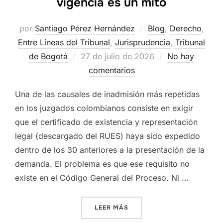
vigencia es un mito
por
Santiago Pérez Hernández
Blog
,
Derecho
,
Entre Líneas del Tribunal
,
Jurisprudencia
,
Tribunal
Publicado
de Bogotá
27 de julio de 2026
No hay
el
comentarios
Una de las causales de inadmisión más repetidas
en los juzgados colombianos consiste en exigir
que el certificado de existencia y representación
legal (descargado del RUES) haya sido expedido
dentro de los 30 anteriores a la presentación de la
demanda. El problema es que ese requisito no
existe en el Código General del Proceso. Ni …
«CERTIFICADOS DEL RUES: 
LEER MÁS