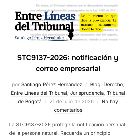
STC9137-2026: notificación y
correo empresarial
por
Santiago Pérez Hernández
Blog
,
Derecho
,
Entre Líneas del Tribunal
,
Jurisprudencia
,
Tribunal
Publicado
de Bogotá
21 de julio de 2026
No hay
el
comentarios
La STC9137-2026 protege la notificación personal
de la persona natural. Recuerda un principio