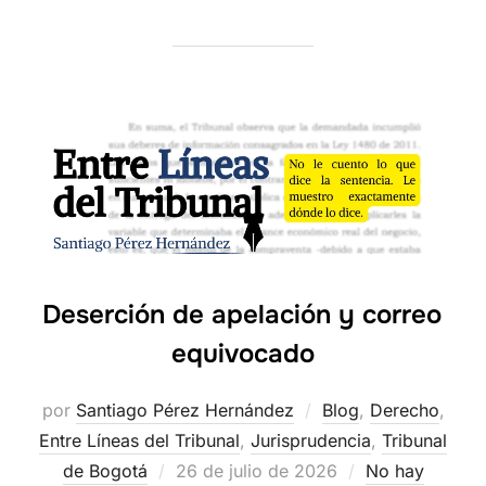
Deserción de apelación y correo
equivocado
por
Santiago Pérez Hernández
Blog
,
Derecho
,
Entre Líneas del Tribunal
,
Jurisprudencia
,
Tribunal
Publicado
de Bogotá
26 de julio de 2026
No hay