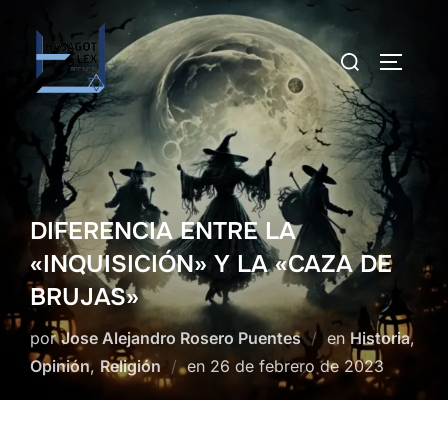
Saltar
al
Buscar:
ALTERN
contenido
DIFERENCIA ENTRE LA
«INQUISICIÓN» Y LA «CAZA DE
BRUJAS»
por
Jose Alejandro Rosero Puentes
en
Historia
,
Publicado
Opinión
,
Religión
en
26 de febrero de 2023
el