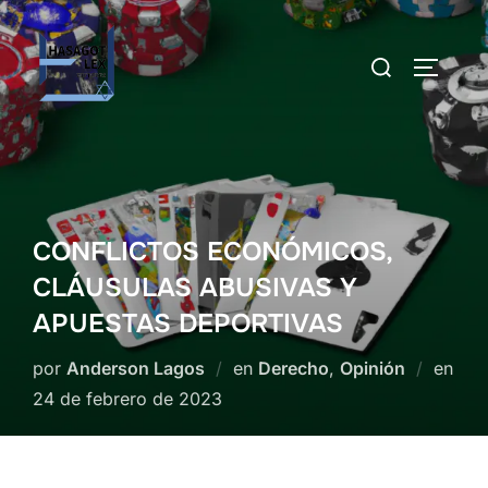
Saltar
al
Buscar:
ALTERN
contenido
CONFLICTOS ECONÓMICOS,
CLÁUSULAS ABUSIVAS Y
APUESTAS DEPORTIVAS
por
Anderson Lagos
en
Derecho
,
Opinión
en
Publicado
24 de febrero de 2023
el
CONFLICTOS ECONÓMICOS, CLÁUSULAS