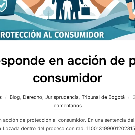
responde en acción de p
consumidor
P
z
Blog
,
Derecho
,
Jurisprudencia
,
Tribunal de Bogotá
e
comentarios
n acción de protección al consumidor. En una sentencia de
a Lozada dentro del proceso con rad. 110013199001202315