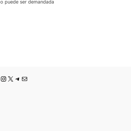
ario puede ser demandada
N ACCIÓN DE PROTECCIÓN AL CONSUMIDOR»
ouTube
Instagram
X
Telegram
Correo electrónico