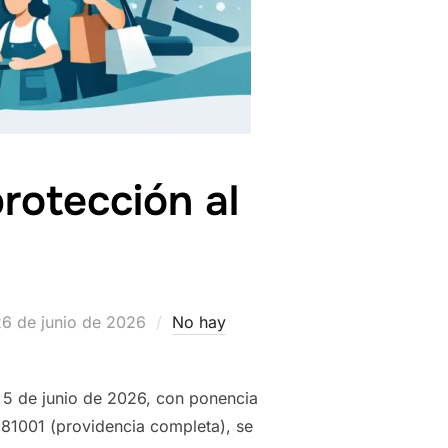
rotección al
ublicado
26 de junio de 2026
No hay
l
l 5 de junio de 2026, con ponencia
81001 (providencia completa), se