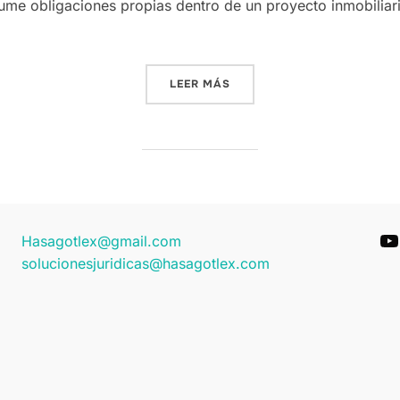
asume obligaciones propias dentro de un proyecto inmobili
«FIDUCIARIA RESPONDE E
LEER MÁS
Y
Hasagotlex@gmail.com
solucionesjuridicas@hasagotlex.com