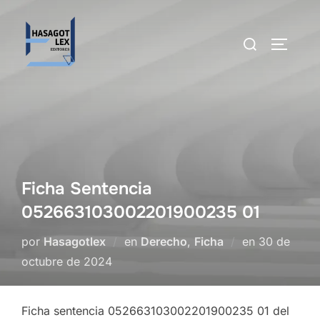
Saltar
al
Buscar:
ALTERN
contenido
Ficha Sentencia
052663103002201900235 01
Publicado
por
Hasagotlex
en
Derecho
,
Ficha
en
30 de
el
octubre de 2024
Ficha sentencia 052663103002201900235 01 del