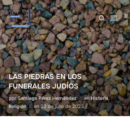
Saltar
al
Buscar:
ALTERN
contenido
LAS PIEDRAS EN LOS
FUNERALES JUDÍOS
por
Santiago Pérez Hernández
en
Historia
,
Publicado
Religión
en
22 de julio de 2023
el