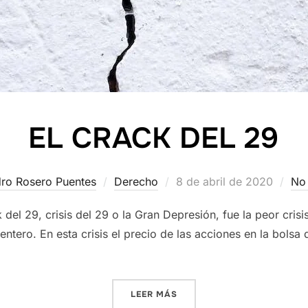
EL CRACK DEL 29
Publicado
dro Rosero Puentes
Derecho
8 de abril de 2020
No 
el
 del 29, crisis del 29 o la Gran Depresión, fue la peor cri
ntero. En esta crisis el precio de las acciones en la bolsa
«EL CRACK DEL 29»
LEER MÁS