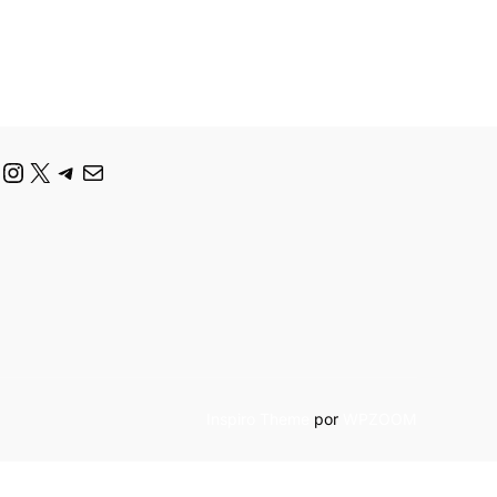
ouTube
Instagram
X
Telegram
Correo electrónico
Inspiro Theme
por
WPZOOM