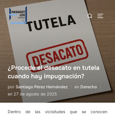
Saltar
al
Buscar:
ALTERN
contenido
¿Procede el desacato en tutela
cuando hay impugnación?
por
Santiago Pérez Hernández
en
Derecho
Publicado
en
27 de agosto de 2025
el
Dentro de las vicisitudes que se conocen