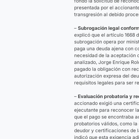
fondo la solicitud de recono
presentada por el accionante
transgresión al debido proce
–
Subrogación legal conforme
explicó que el artículo 1668 
subrogación opera por minist
paga una deuda ajena con co
necesidad de la aceptación d
analizado, Jorge Enrique R
pagado la obligación con rec
autorización expresa del deu
requisitos legales para ser 
–
Evaluación probatoria y r
accionado exigió una certific
ejecutante para reconocer l
que el pago se encontraba a
probatorios válidos, como la
deudor y certificaciones de 
indicó que esta exigencia a