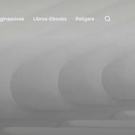
Buscar:
ginasvivas
Libros-Ebooks
Religare