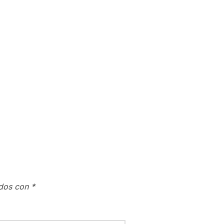
ados con
*