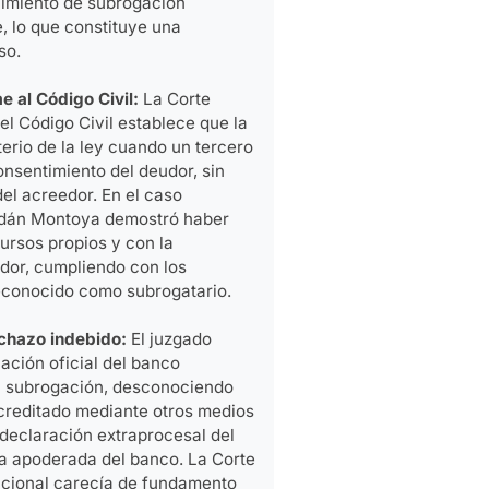
cimiento de subrogación
, lo que constituye una
so.
 al Código Civil:
La Corte
del Código Civil establece que la
erio de la ley cuando un tercero
nsentimiento del deudor, sin
el acreedor. En el caso
oldán Montoya demostró haber
ursos propios y con la
dor, cumpliendo con los
reconocido como subrogatario.
echazo indebido:
El juzgado
ación oficial del banco
a subrogación, desconociendo
creditado mediante otros medios
 declaración extraprocesal del
la apoderada del banco. La Corte
dicional carecía de fundamento