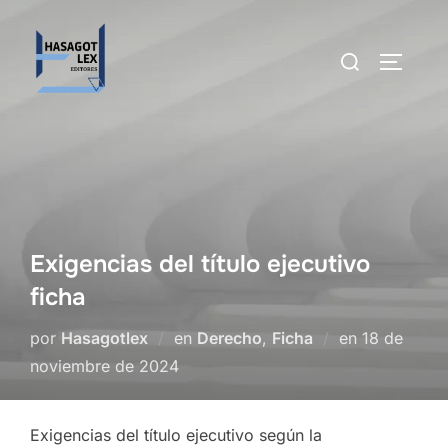
Saltar
al
Buscar:
ALTERN
contenido
Exigencias del título ejecutivo
ficha
Publicado
por
Hasagotlex
en
Derecho
,
Ficha
en
18 de
el
noviembre de 2024
Exigencias del título ejecutivo según la