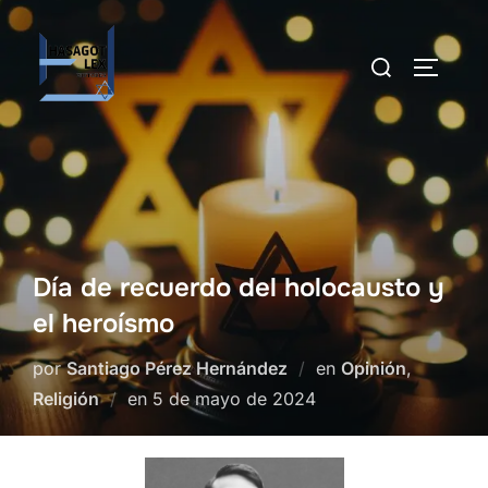
Saltar
al
Buscar:
ALTERN
contenido
Día de recuerdo del holocausto y
el heroísmo
por
Santiago Pérez Hernández
en
Opinión
,
Publicado
Religión
en
5 de mayo de 2024
el