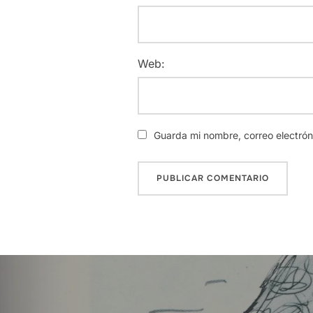
Web:
Guarda mi nombre, correo electró
Navegación
de