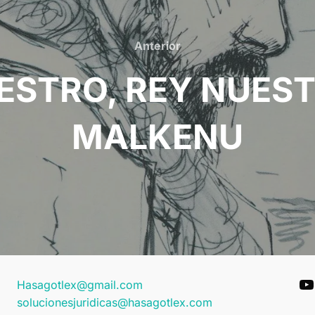
Anterior
Anterior
ESTRO, REY NUEST
MALKENU
Y
Hasagotlex@gmail.com
solucionesjuridicas@hasagotlex.com