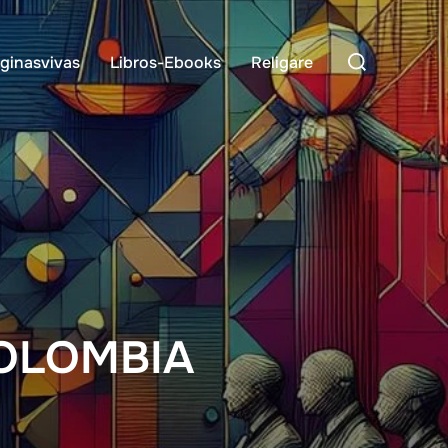
Buscar:
ginasvivas
Libros-Ebooks
Religare
COLOMBIA