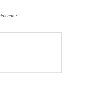
ados con
*