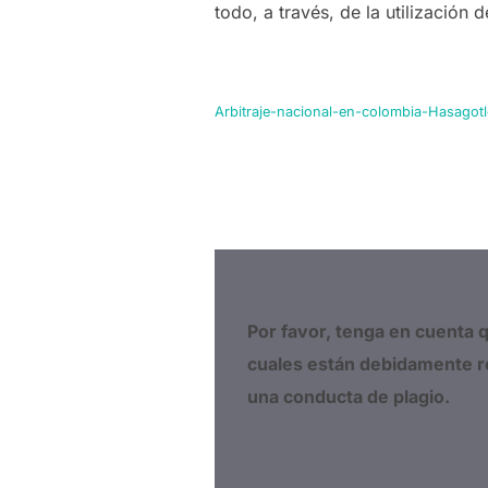
todo, a través, de la utilización
Arbitraje-nacional-en-colombia-Hasago
Por favor, tenga en cuenta 
cuales están debidamente r
una conducta de plagio.