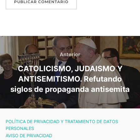
Navegación
de
Anterior
Anterior
entradas
CATOLICISMO, JUDAISMO Y
ANTISEMITISMO. Refutando
siglos de propaganda antisemita
POLÍTICA DE PRIVACIDAD Y TRATAMIENTO DE DATOS
PERSONALES
AVISO DE PRIVACIDAD