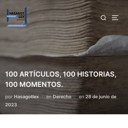
Saltar
al
Buscar:
ALTE
contenido
100 ARTÍCULOS, 100 HISTORIAS,
100 MOMENTOS.
Publicado
por
Hasagotlex
en
Derecho
en
28 de junio de
el
2023