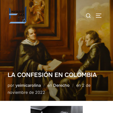
Saltar
al
Buscar:
ALTERN
contenido
LA CONFESIÓN EN COLOMBIA
Publicado
por
yeimicarolina
en
Derecho
en
2 de
el
noviembre de 2022