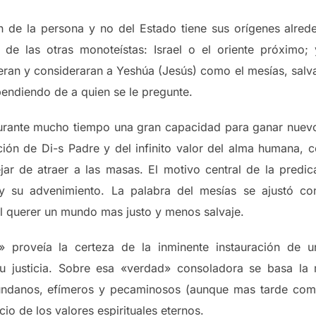
gión de la persona y no del Estado tiene sus orígenes alr
 de las otras monoteístas: Israel o el oriente próximo
ran y consideraran a Yeshúa (Jesús) como el mesías, salvado
endiendo de a quien se le pregunte.
urante mucho tiempo una gran capacidad para ganar nuevos
ción de Di-s Padre y del infinito valor del alma humana, c
ejar de atraer a las masas. El motivo central de la predi
 y su advenimiento. La palabra del mesías se ajustó con
el querer un mundo mas justo y menos salvaje.
 proveía la certeza de la inminente instauración de 
u justicia. Sobre esa «verdad» consoladora se basa la 
undanos, efímeros y pecaminosos (aunque mas tarde como
cio de los valores espirituales eternos.