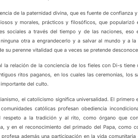
encia de la paternidad divina, que es fuente de confianza y
iosos y morales, prácticos y filosóficos, que popularizó el
es sociales a través del tiempo y de las naciones, eso 
ninguna otra a engrandecerlo y a salvar al mundo y a la c
n de su perenne vitalidad que a veces se pretende desconoce
la relación de la conciencia de los fieles con Di-s tiene 
ntiguos ritos paganos, en los cuales las ceremonias, los sa
 importante del culto.
tianismo, el catolicismo significa universalidad. El primero 
 comunidades católicas profesan obediencia incondicion
l respeto a la tradición y al rito, como órgano que co
vina, y en el reconocimiento del primado del Papa, como c
profesa además una participación en la vida comunitaria d