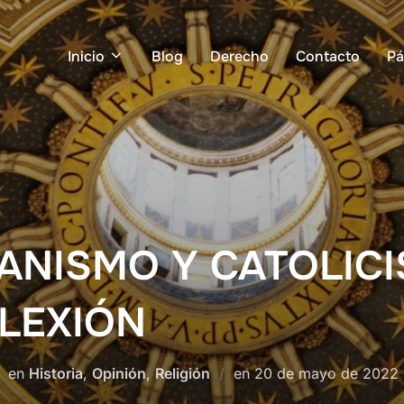
Inicio
Blog
Derecho
Contacto
Pá
IANISMO Y CATOLIC
LEXIÓN
Publicado
en
Historia
,
Opinión
,
Religión
en
20 de mayo de 2022
el