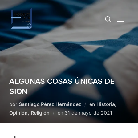
Saltar
al
Buscar:
ALTERN
contenido
ALGUNAS COSAS ÚNICAS DE
SION
por
Santiago Pérez Hernández
en
Historia
,
Publicado
Opinión
,
Religión
en
31 de mayo de 2021
el