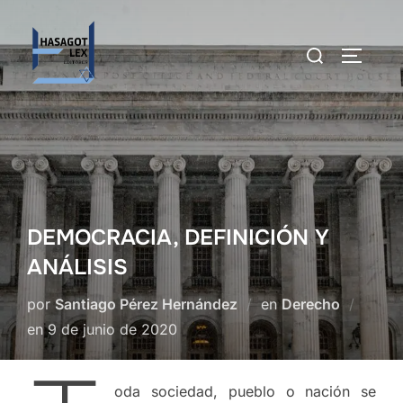
Saltar
al
Buscar:
ALTERN
contenido
DEMOCRACIA, DEFINICIÓN Y
ANÁLISIS
por
Santiago Pérez Hernández
en
Derecho
Publicado
en
9 de junio de 2020
el
oda sociedad, pueblo o nación se