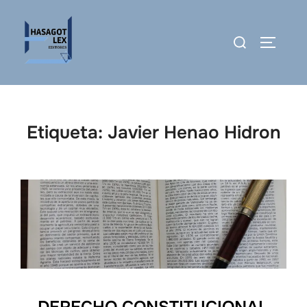
Saltar
al
Buscar:
ALTERN
contenido
Etiqueta:
Javier Henao Hidron