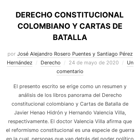
DERECHO CONSTITUCIONAL
COLOMBIANO Y CARTAS DE
BATALLA
por
José Alejandro Rosero Puentes y Santiago Pérez
Publicado
Hernández
Derecho
24 de mayo de 2020
Un
el
comentario
El presento escrito se erige como un resumen y
análisis de los libros panorama del Derecho
constitucional colombiano y Cartas de Batalla de
Javier Henao Hidrón y Hernando Valencia Villa,
respectivamente. El doctor Valencia Villa afirma que
el reformismo constitucional es una especie de guerra
en la cual, personas que van detrás del poder político