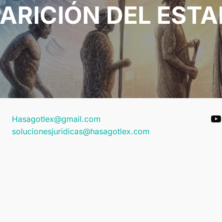
ARICIÓN DEL EST
Y
Hasagotlex@gmail.com
solucionesjuridicas@hasagotlex.com